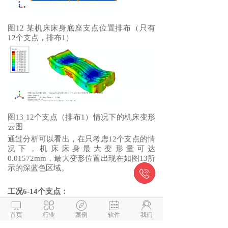
图12 某机床床身底座支点位置排布（只有
12个支点，排布1）
图13 12个支点（排布1）情况下的机床变形
云图
通过分析可以看出，在只考虑12个支点的情
况下，机床床身最大变形量可达
0.01572mm，最大变形位置出现在如图13所
示的深蓝色区域。

工况6-14个支点：
在只考虑14个支点（如图14所示）的情况





下，通过有限元分析，给出此种工况条件下
首页
行业
案例
软件
我们
的机床整体变形情况，找到最大变形位置