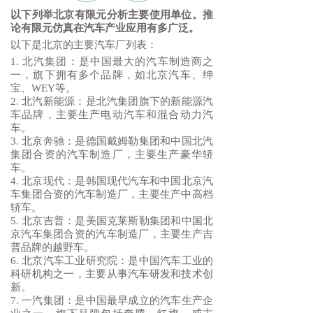
以下列举北京有限元分析主要使用单位。推
论
有限元仿真在汽车产业应用有多广泛。
以下是北京的主要汽车厂列表：
1. 北汽集团：是中国最大的汽车制造商之
一，旗下拥有多个品牌，如北京汽车、绅
宝、WEY等。
2. 北汽新能源：是北汽集团旗下的新能源汽
车品牌，主要生产电动汽车和混合动力汽
车。
3. 北京奔驰：是德国戴姆勒集团和中国北汽
集团合资的汽车制造厂，主要生产豪华轿
车。
4. 北京现代：是韩国现代汽车和中国北京汽
车集团合资的汽车制造厂，主要生产中高档
轿车。
5. 北京吉普：是美国克莱斯勒集团和中国北
京汽车集团合资的汽车制造厂，主要生产吉
普品牌的越野车。
6. 北京汽车工业研究院：是中国汽车工业的
科研机构之一，主要从事汽车研发和技术创
新。
7. 一汽集团：是中国最早成立的汽车生产企