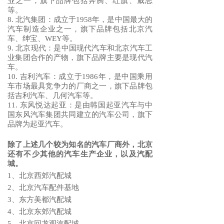
业之一，旗下品牌包括奔腾、红旗、威志
等。
8. 北汽集团：成立于1958年，是中国最大的
汽车制造企业之一，旗下品牌包括北京汽
车、绅宝、WEY等。
9. 北京现代：是中国现代汽车和北京汽车工
业集团合作的产物，旗下品牌主要是现代汽
车。
10. 吉利汽车：成立于1986年，是中国乘用
车市场最具竞争力的厂商之一，旗下品牌包
括吉利汽车、几何汽车等。
11. 东风悦达起亚：是由韩国起亚汽车与中
国东风汽车集团共同建立的汽车公司，旗下
品牌为起亚汽车。
除了上述几个较为知名的汽车厂商外，北京
还有不少其他的汽车生产企业，以及汽配
城。
1、北京西郊汽配城
2、北京汽车配件基地
3、东方美都汽配城
4、北京东郊汽配城
5、北京回龙观汽配城