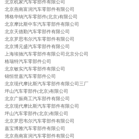
北京机家汽车零部件有限公司
北京燕南富润汽车零部件有限公司
博格华纳汽车零部件(北京)有限公司
北京摩比斯中车汽车零部件有限公司
北京天德勤汽车零部件有限公司
北京罗思韦尔汽车零部件有限公司
北京博元盛汽车零部件有限公司
上海埃驰汽车零部件有限公司北京分公司
格瑞特汽车零部件公司
北京敏实汽车零部件有限公司
锦恒世嘉汽车零部件公司
北京现代摩比斯汽车零部件有限公司三厂
坪山汽车零部件(北京)有限公司
北京广振商工汽车部件有限公司
北京现代摩比斯汽车零部件有限公司
坪山汽车零部件(北京)有限公司
北京罗思韦尔汽车零部件有限公司
嘉宝博雅汽车零部件有限公司
北京燕南富润汽车零部件有限公司