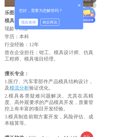
你们是怎么收费的呢？
×
您好，需要为您解答吗？
乐图智造科技（苏州）有限公司
模具开发顾问 严修勇
现在咨询
稍后再说
现龄：35岁
学历：本科
行业经验：12年
曾在企业担任：钳工、模具设计师、仿真
工程师、模具项目经理。
擅长专业：
1.医疗、汽车零部件产品模具结构设计，
及
模流分析
验证优化。
2.模具各类疑难问题解决。尤其在高精
度、高外观要求的产品模具开发，质量管
控上有丰富的项目开发经验。
3.模具制造前期方案开发，风险评估、成
本核算等。