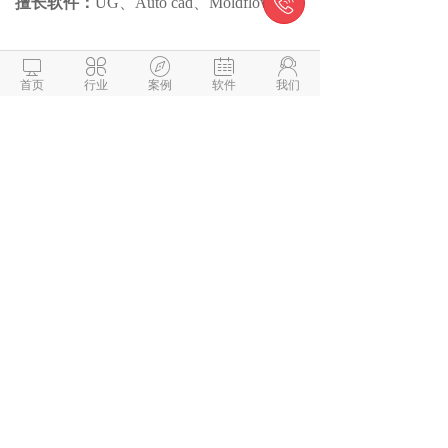

擅长软件：
UG、Auto cad、Moldflow





首页
行业
案例
软件
我们
乐图智造科技
苏州市高新区滨河路588号
业务咨询/技术咨询/交流建议
24小时期待你的声音
阅读
1019
相关推荐
黄燕燕-有限元仿真顾问
费恒-CAE咨询顾问
严修勇-模具成型开发顾问
覃伟-模具成型开发顾问
占繁-模具成型/模流分析顾问