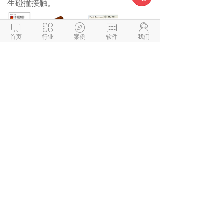
生碰撞接触。





首页
行业
案例
软件
我们
工况2：
前面跌落分析
对于正面跌落，踢脚线的最大应力
132MPa，对于使用材料来说，此该应力
值比较大，而所用材料属于脆性材料，因
而图中红色区域可能会发生断裂，需要优
化。