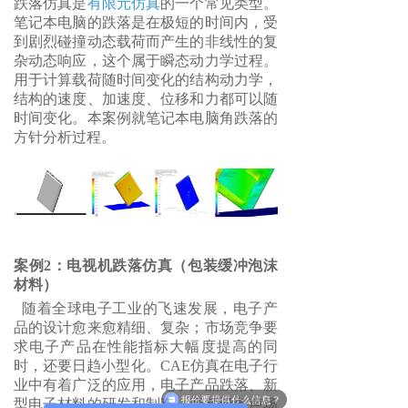
跌落仿真是
有限元仿真
的一个常见类型。
笔记本电脑的跌落是在极短的时间内，受
到剧烈碰撞动态载荷而产生的非线性的复
杂动态响应，这个属于瞬态动力学过程。
用于计算载荷随时间变化的结构动力学，
结构的速度、加速度、位移和力都可以随
时间变化。本案例就笔记本电脑角跌落的
方针分析过程。
案例2：电视机跌落仿真（包装缓冲泡沫
材料）
随着全球电子工业的飞速发展，电子产
品的设计愈来愈精细、复杂；市场竞争要
求电子产品在性能指标大幅度提高的同
时，还要日趋小型化。CAE仿真在电子行
报价要提供什么信息？
业中有着广泛的应用，电子产品跌落、新
型电子材料的研发和制造、音频设备声场